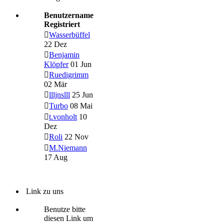
Benutzername
Registriert
Wasserbüffel
22 Dez
Benjamin
Klöpfer
01 Jun
Ruedigrimm
02 Mär
llljnslll
25 Jun
Turbo
08 Mai
t.vonholt
10
Dez
Roli
22 Nov
M.Niemann
17 Aug
Link zu uns
Benutze bitte
diesen Link um