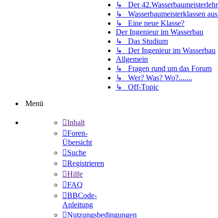
↳ Der 42.Wasserbaumeisterlehr
↳ Wasserbaumeisterklassen au
↳ Eine neue Klasse?
Der Ingenieur im Wasserbau
↳ Das Studium
↳ Der Ingenieur im Wasserbau
Allgemein
↳ Fragen rund um das Forum
↳ Wer? Was? Wo?.......
↳ Off-Topic
Menü
Inhalt
Foren-
Übersicht
Suche
Registrieren
Hilfe
FAQ
BBCode-
Anleitung
Nutzungsbedingungen