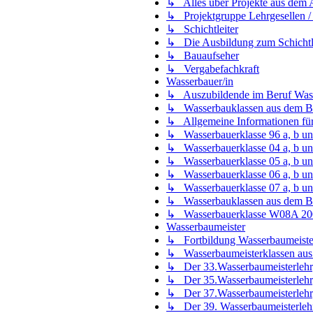
↳ Alles über Projekte aus dem 
↳ Projektgruppe Lehrgesellen /
↳ Schichtleiter
↳ Die Ausbildung zum Schichtle
↳ Bauaufseher
↳ Vergabefachkraft
Wasserbauer/in
↳ Auszubildende im Beruf Wass
↳ Wasserbauklassen aus dem B
↳ Allgemeine Informationen für
↳ Wasserbauerklasse 96 a, b un
↳ Wasserbauerklasse 04 a, b un
↳ Wasserbauerklasse 05 a, b un
↳ Wasserbauerklasse 06 a, b un
↳ Wasserbauerklasse 07 a, b un
↳ Wasserbauklassen aus dem 
↳ Wasserbauerklasse W08A 200
Wasserbaumeister
↳ Fortbildung Wasserbaumeiste
↳ Wasserbaumeisterklassen au
↳ Der 33.Wasserbaumeisterlehr
↳ Der 35.Wasserbaumeisterlehr
↳ Der 37.Wasserbaumeisterlehr
↳ Der 39. Wasserbaumeisterleh