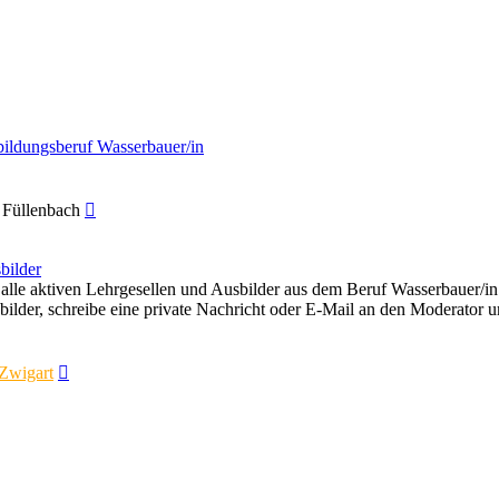
bildungsberuf Wasserbauer/in
Neuester
 Füllenbach
Beitrag
bilder
r alle aktiven Lehrgesellen und Ausbilder aus dem Beruf Wasserbauer/in
sbilder, schreibe eine private Nachricht oder E-Mail an den Moderato
Neuester
Zwigart
Beitrag