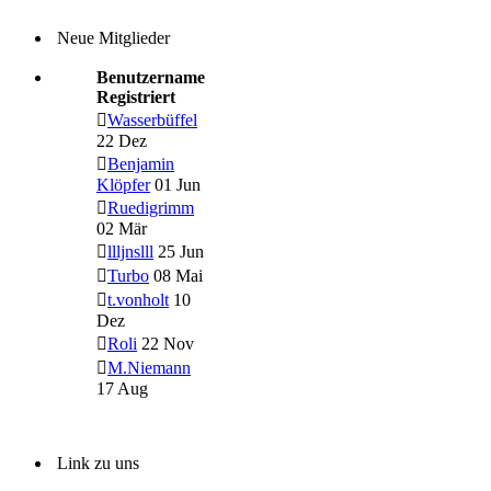
Neue Mitglieder
Benutzername
Registriert
Wasserbüffel
22 Dez
Benjamin
Klöpfer
01 Jun
Ruedigrimm
02 Mär
llljnslll
25 Jun
Turbo
08 Mai
t.vonholt
10
Dez
Roli
22 Nov
M.Niemann
17 Aug
Link zu uns