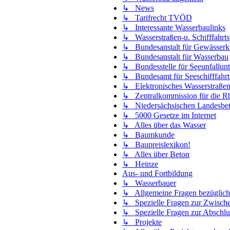
↳ News
↳ Tarifrecht TVÖD
↳ Interessante Wasserbaulinks
↳ Wasserstraßen-u. Schifffahrt
↳ Bundesanstalt für Gewässer
↳ Bundesanstalt für Wasserbau
↳ Bundesstelle für Seeunfallun
↳ Bundesamt für Seeschifffahrt
↳ Elektronisches Wasserstraßen
↳ Zentralkommission für die Rhe
↳ Niedersächsischen Landesbetri
↳ 5000 Gesetze im Internet
↳ Alles über das Wasser
↳ Baumkunde
↳ Baupreislexikon!
↳ Alles über Beton
↳ Heinze
Aus- und Fortbildung
↳ Wasserbauer
↳ Allgemeine Fragen bezüglich
↳ Spezielle Fragen zur Zwisch
↳ Spezielle Fragen zur Abschlu
↳ Projekte