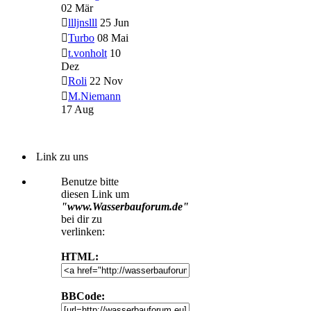
02 Mär
llljnslll
25 Jun
Turbo
08 Mai
t.vonholt
10
Dez
Roli
22 Nov
M.Niemann
17 Aug
Link zu uns
Benutze bitte
diesen Link um
"www.Wasserbauforum.de"
bei dir zu
verlinken:
HTML:
BBCode: