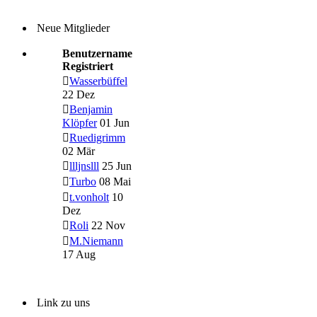
Neue Mitglieder
Benutzername
Registriert
Wasserbüffel
22 Dez
Benjamin
Klöpfer
01 Jun
Ruedigrimm
02 Mär
llljnslll
25 Jun
Turbo
08 Mai
t.vonholt
10
Dez
Roli
22 Nov
M.Niemann
17 Aug
Link zu uns