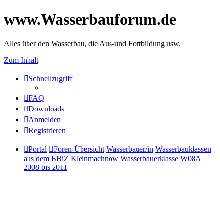
www.Wasserbauforum.de
Alles über den Wasserbau, die Aus-und Fortbildung usw.
Zum Inhalt
Schnellzugriff
FAQ
Downloads
Anmelden
Registrieren
Portal
Foren-Übersicht
Wasserbauer/in
Wasserbauklassen
aus dem BBiZ Kleinmachnow
Wasserbauerklasse W08A
2008 bis 2011