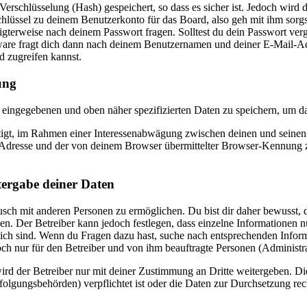
rschlüsselung (Hash) gespeichert, so dass es sicher ist. Jedoch wird d
hlüssel zu deinem Benutzerkonto für das Board, also geh mit ihm sorgs
igterweise nach deinem Passwort fragen. Solltest du dein Passwort ver
re fragt dich dann nach deinem Benutzernamen und deiner E-Mail-Adre
d zugreifen kannst.
ung
ir eingegebenen und oben näher spezifizierten Daten zu speichern, um 
htigt, im Rahmen einer Interessenabwägung zwischen deinen und seinen I
dresse und der von deinem Browser übermittelter Browser-Kennung zu 
tergabe deiner Daten
sch mit anderen Personen zu ermöglichen. Du bist dir daher bewusst, da
nen. Der Betreiber kann jedoch festlegen, dass einzelne Informationen nu
lich sind. Wenn du Fragen dazu hast, suche nach entsprechenden Infor
doch nur für den Betreiber und von ihm beauftragte Personen (Administr
rd der Betreiber nur mit deiner Zustimmung an Dritte weitergeben. Dies
folgungsbehörden) verpflichtet ist oder die Daten zur Durchsetzung recht