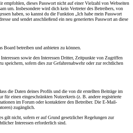
ir empfohlen, dieses Passwort nicht auf einer Vielzahl von Webseiten
am um. Insbesondere wird dich kein Vertreter des Betreibers, von
gessen haben, so kannst du die Funktion „Ich habe mein Passwort
sse und sendet anschließend ein neu generiertes Passwort an diese
das Board betreiben und anbieten zu können.
nteressen sowie den Interessen Dritter, Zeitpunkte von Zugriffen
speichern, sofern dies zur Gefahrenabwehr oder zur rechtlichen
ss die Daten deines Profils und die von dir erstellten Beiträge im
r für einen eingeschränkten Nutzerkreis (z. B. andere registrierte
mationen im Forum oder kontaktiere den Betreiber. Die E-Mail-
atoren) zugänglich.
 gilt nicht, sofern er auf Grund gesetzlicher Regelungen zur
licher Interessen erforderlich sind.