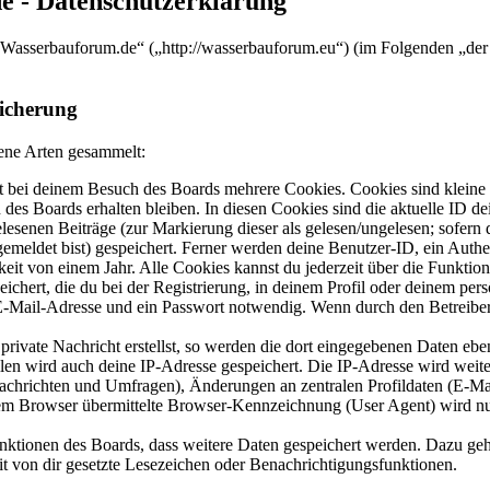
 - Datenschutzerklärung
.Wasserbauforum.de“ („http://wasserbauforum.eu“) (im Folgenden „der
icherung
ene Arten gesammelt:
 bei deinem Besuch des Boards mehrere Cookies. Cookies sind kleine T
des Boards erhalten bleiben. In diesen Cookies sind die aktuelle ID de
elesenen Beiträge (zur Markierung dieser als gelesen/ungelesen; sofern
emeldet bist) gespeichert. Ferner werden deine Benutzer-ID, ein Authe
eit von einem Jahr. Alle Cookies kannst du jederzeit über die Funktio
ichert, die du bei der Registrierung, in deinem Profil oder deinem pers
-Mail-Adresse und ein Passwort notwendig. Wenn durch den Betreiber w
rivate Nachricht erstellst, so werden die dort eingegebenen Daten eben
llen wird auch deine IP-Adresse gespeichert. Die IP-Adresse wird wei
Nachrichten und Umfragen), Änderungen an zentralen Profildaten (E-Ma
 Browser übermittelte Browser-Kennzeichnung (User Agent) wird nur i
Funktionen des Boards, dass weitere Daten gespeichert werden. Dazu g
it von dir gesetzte Lesezeichen oder Benachrichtigungsfunktionen.