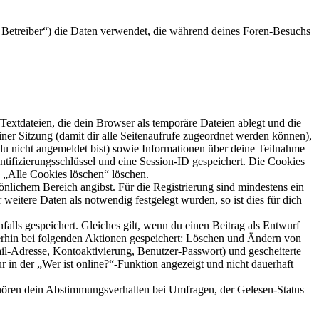
 Betreiber“) die Daten verwendet, die während deines Foren-Besuchs
extdateien, die dein Browser als temporäre Dateien ablegt und die
iner Sitzung (damit dir alle Seitenaufrufe zugeordnet werden können),
 du nicht angemeldet bist) sowie Informationen über deine Teilnahme
ntifizierungsschlüssel und eine Session-ID gespeichert. Die Cookies
n „Alle Cookies löschen“ löschen.
önlichem Bereich angibst. Für die Registrierung sind mindestens ein
eitere Daten als notwendig festgelegt wurden, so ist dies für dich
falls gespeichert. Gleiches gilt, wenn du einen Beitrag als Entwurf
terhin bei folgenden Aktionen gespeichert: Löschen und Ändern von
il-Adresse, Kontoaktivierung, Benutzer-Passwort) und gescheiterte
n der „Wer ist online?“-Funktion angezeigt und nicht dauerhaft
ehören dein Abstimmungsverhalten bei Umfragen, der Gelesen-Status