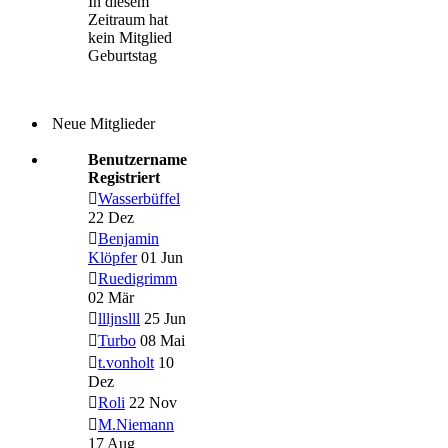
In diesem
Zeitraum hat
kein Mitglied
Geburtstag
Neue Mitglieder
Benutzername
Registriert
Wasserbüffel
22 Dez
Benjamin
Klöpfer
01 Jun
Ruedigrimm
02 Mär
llljnslll
25 Jun
Turbo
08 Mai
t.vonholt
10
Dez
Roli
22 Nov
M.Niemann
17 Aug