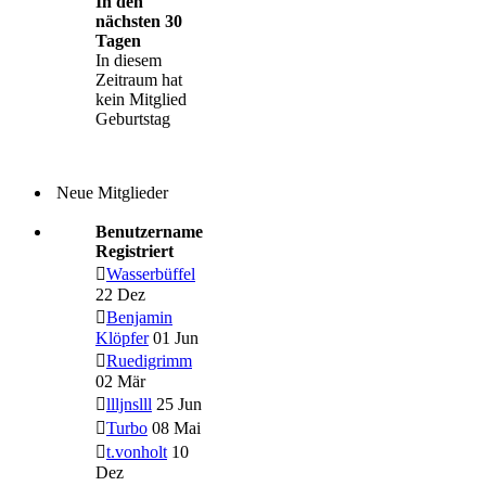
In den
nächsten 30
Tagen
In diesem
Zeitraum hat
kein Mitglied
Geburtstag
Neue Mitglieder
Benutzername
Registriert
Wasserbüffel
22 Dez
Benjamin
Klöpfer
01 Jun
Ruedigrimm
02 Mär
llljnslll
25 Jun
Turbo
08 Mai
t.vonholt
10
Dez