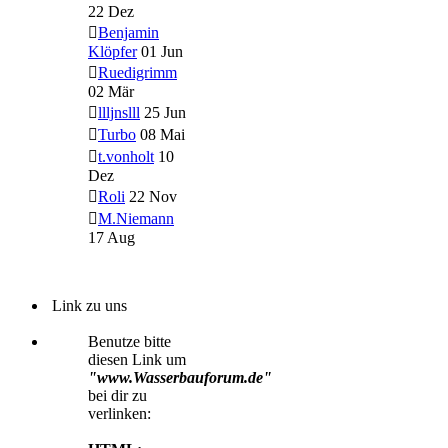
22 Dez
Benjamin
Klöpfer
01 Jun
Ruedigrimm
02 Mär
llljnslll
25 Jun
Turbo
08 Mai
t.vonholt
10
Dez
Roli
22 Nov
M.Niemann
17 Aug
Link zu uns
Benutze bitte
diesen Link um
"www.Wasserbauforum.de"
bei dir zu
verlinken: