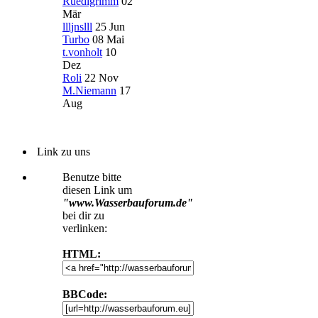
Ruedigrimm
02
Mär
llljnslll
25 Jun
Turbo
08 Mai
t.vonholt
10
Dez
Roli
22 Nov
M.Niemann
17
Aug
Link zu uns
Benutze bitte
diesen Link um
"www.Wasserbauforum.de"
bei dir zu
verlinken:
HTML:
BBCode: