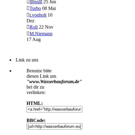
llljnslll
25 Jun
Turbo
08 Mai
t.vonholt
10
Dez
Roli
22 Nov
M.Niemann
17 Aug
Link zu uns
Benutze bitte
diesen Link um
"www.Wasserbauforum.de"
bei dir zu
verlinken:
HTML:
BBCode: