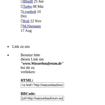
llljnslll
25 Jun
Turbo
08 Mai
t.vonholt
10
Dez
Roli
22 Nov
M.Niemann
17 Aug
Link zu uns
Benutze bitte
diesen Link um
"www.Wasserbauforum.de"
bei dir zu
verlinken:
HTML:
BBCode: