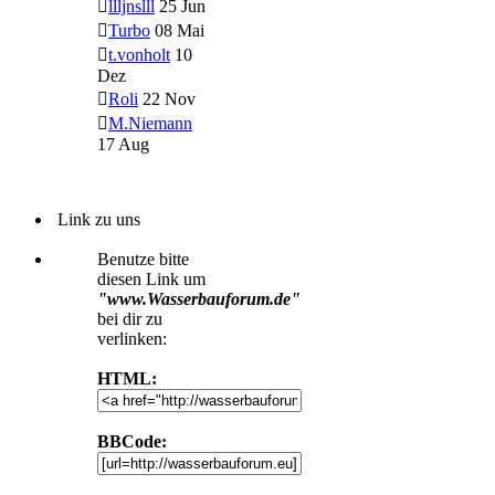
llljnslll
25 Jun
Turbo
08 Mai
t.vonholt
10
Dez
Roli
22 Nov
M.Niemann
17 Aug
Link zu uns
Benutze bitte
diesen Link um
"www.Wasserbauforum.de"
bei dir zu
verlinken:
HTML:
BBCode: