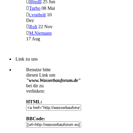
llljnslll
25 Jun
Turbo
08 Mai
t.vonholt
10
Dez
Roli
22 Nov
M.Niemann
17 Aug
Link zu uns
Benutze bitte
diesen Link um
"www.Wasserbauforum.de"
bei dir zu
verlinken:
HTML:
BBCode: