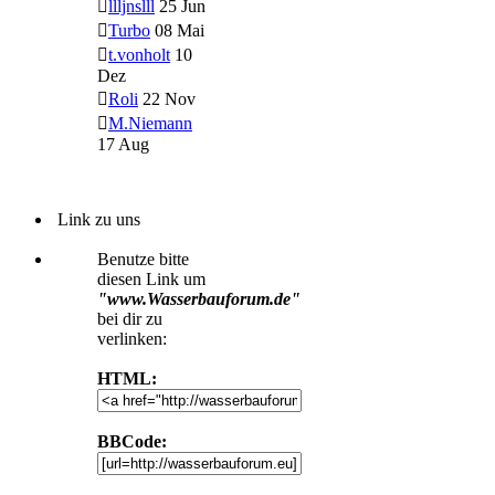
llljnslll
25 Jun
Turbo
08 Mai
t.vonholt
10
Dez
Roli
22 Nov
M.Niemann
17 Aug
Link zu uns
Benutze bitte
diesen Link um
"www.Wasserbauforum.de"
bei dir zu
verlinken:
HTML:
BBCode: