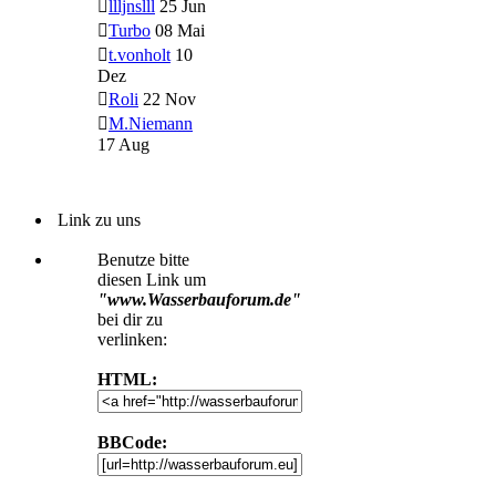
llljnslll
25 Jun
Turbo
08 Mai
t.vonholt
10
Dez
Roli
22 Nov
M.Niemann
17 Aug
Link zu uns
Benutze bitte
diesen Link um
"www.Wasserbauforum.de"
bei dir zu
verlinken:
HTML:
BBCode: