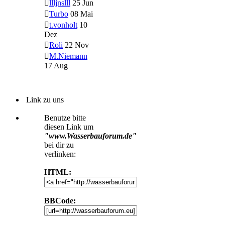
llljnslll
25 Jun
Turbo
08 Mai
t.vonholt
10
Dez
Roli
22 Nov
M.Niemann
17 Aug
Link zu uns
Benutze bitte
diesen Link um
"www.Wasserbauforum.de"
bei dir zu
verlinken:
HTML:
BBCode: