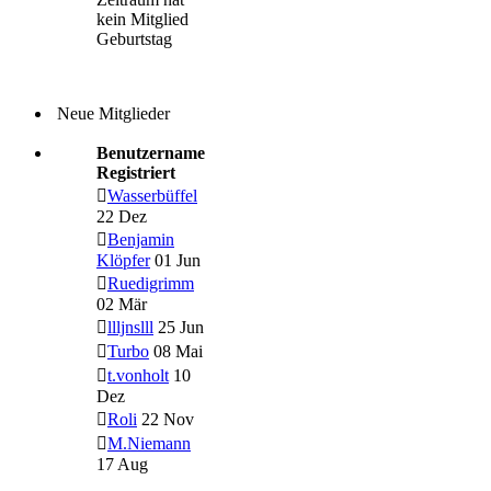
kein Mitglied
Geburtstag
Neue Mitglieder
Benutzername
Registriert
Wasserbüffel
22 Dez
Benjamin
Klöpfer
01 Jun
Ruedigrimm
02 Mär
llljnslll
25 Jun
Turbo
08 Mai
t.vonholt
10
Dez
Roli
22 Nov
M.Niemann
17 Aug