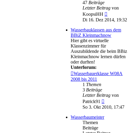
47
Beiträge
Letzter Beitrag
von
Neuester
KoopsiHH
Beitrag
Di 16. Dez 2014, 19:32
Wasserbauklassen aus dem
BBiZ Kleinmachnow
Hier gibt es virtuelle
Klassenzimmer für
Auszubildende die beim BBiz
Kleinmachnow lernen dürfen
oder durften!
Unterforum:
Wasserbauerklasse W08A
2008 bis 2011
1
Themen
3
Beiträge
Letzter Beitrag
von
Neuester
Patrick91
Beitrag
So 3. Okt 2010, 17:47
Wasserbaumeister
Themen
Beiträge