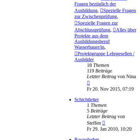
Fragen bezüglich der
Ausbildung
,
Spezielle Fragen
zur Zwischenprüfung
,
Spezielle Fragen zur
Abschlussprüfung
,
Alles über
Projekte aus dem
Ausbildungsberuf
Wasserbauer/in
,
Projektgruppe Lehrgesellen /
Ausbilder
18
Themen
119
Beiträge
Letzter Beitrag
von
Nina
Neuester
Beitrag
Fr 20. Nov 2015, 07:19
Schichtleiter
1
Themen
5
Beiträge
Letzter Beitrag
von
Neuester
Steffen
Beitrag
Fr 29. Jan 2010, 10:20
Bauaufseher