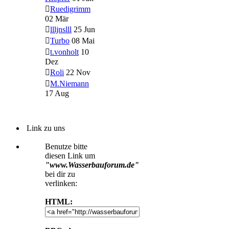
Ruedigrimm
02 Mär
llljnslll
25 Jun
Turbo
08 Mai
t.vonholt
10
Dez
Roli
22 Nov
M.Niemann
17 Aug
Link zu uns
Benutze bitte
diesen Link um
"www.Wasserbauforum.de"
bei dir zu
verlinken:
HTML: