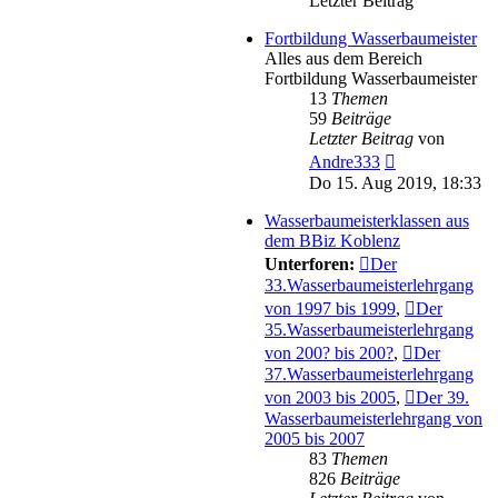
Letzter Beitrag
Fortbildung Wasserbaumeister
Alles aus dem Bereich
Fortbildung Wasserbaumeister
13
Themen
59
Beiträge
Letzter Beitrag
von
Neuester
Andre333
Beitrag
Do 15. Aug 2019, 18:33
Wasserbaumeisterklassen aus
dem BBiz Koblenz
Unterforen:
Der
33.Wasserbaumeisterlehrgang
von 1997 bis 1999
,
Der
35.Wasserbaumeisterlehrgang
von 200? bis 200?
,
Der
37.Wasserbaumeisterlehrgang
von 2003 bis 2005
,
Der 39.
Wasserbaumeisterlehrgang von
2005 bis 2007
83
Themen
826
Beiträge