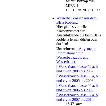
Letzter Beitrag
von
Neuester
MIB3
Beitrag
Di 31. Jan 2012, 15:12
Wasserbauklassen aus dem
BBiz Koblenz
Hier gibt es virtuelle
Klassenzimmer für
Auszubildende die beim BBiz
Koblenz lernen dürfen oder
durften!
Unterforen:
Allgemeine
Informationen für
Wasserbauazubis und
Wasserbauer!
,
Wasserbauerklasse 04 a, b
und c von 2004 bis 2007
,
Wasserbauerklasse 05 a, b
und c von 2005 bis 2008
,
Wasserbauerklasse 06 a, b
und c von 2006 bis 2009
,
Wasserbauerklasse 07 a, b
und c von 2007 bis 2010
16
Themen