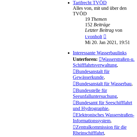
Tarifrecht TVÖD
Alles von, mit und über den
TVÖD
19
Themen
152
Beiträge
Letzter Beitrag
von
Neuester
t.vonholt
Beitrag
Mi 20. Jan 2021, 19:51
Interessante Wasserbaulinks
Unterforen:
Wasserstraßen-u.
Schifffahrtsverwaltung
,
Bundesanstalt für
Gewässerkunde
,
Bundesanstalt für Wasserbau
,
Bundesstelle für
Seeunfalluntersuchung
,
Bundesamt für Seeschifffahrt
und Hydrographie
,
Elektronisches Wasserstraßen-
Informationssystem
,
Zentralkommission für die
Rheinschifffahrt
,