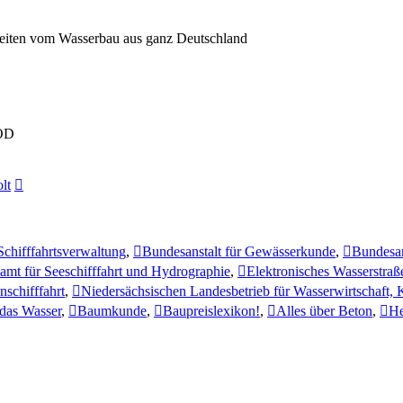
eiten vom Wasserbau aus ganz Deutschland
VÖD
Neuester
lt
Beitrag
Schifffahrtsverwaltung
,
Bundesanstalt für Gewässerkunde
,
Bundesan
mt für Seeschifffahrt und Hydrographie
,
Elektronisches Wasserstraß
nschifffahrt
,
Niedersächsischen Landesbetrieb für Wasserwirtschaft, 
 das Wasser
,
Baumkunde
,
Baupreislexikon!
,
Alles über Beton
,
He