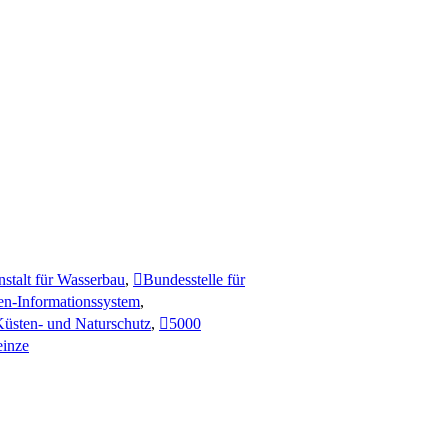
stalt für Wasserbau
,
Bundesstelle für
en-Informationssystem
,
Küsten- und Naturschutz
,
5000
inze