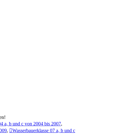
en!
4 a, b und c von 2004 bis 2007
,
2009
,
Wasserbauerklasse 07 a, b und c