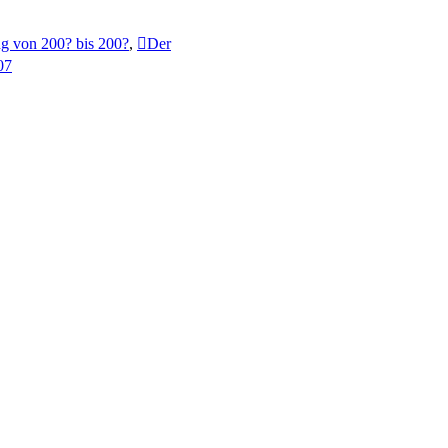
g von 200? bis 200?
,
Der
07