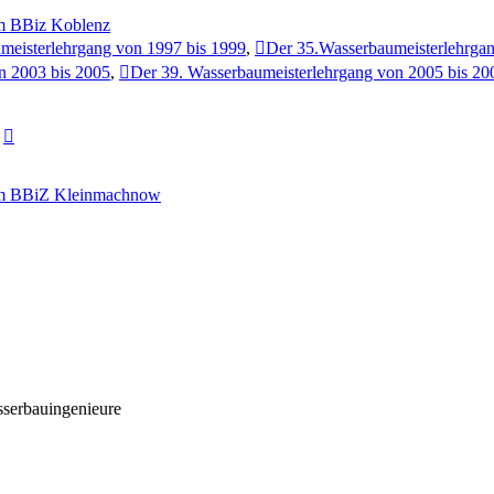
em BBiz Koblenz
meisterlehrgang von 1997 bis 1999
,
Der 35.Wasserbaumeisterlehrgan
n 2003 bis 2005
,
Der 39. Wasserbaumeisterlehrgang von 2005 bis 20
Neuester
Beitrag
dem BBiZ Kleinmachnow
sserbauingenieure