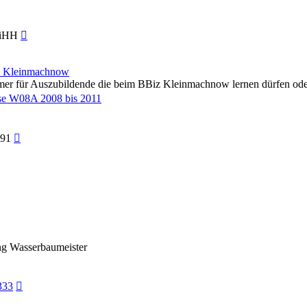
Neuester
iHH
Beitrag
Z Kleinmachnow
immer für Auszubildende die beim BBiz Kleinmachnow lernen dürfen ode
se W08A 2008 bis 2011
Neuester
k91
Beitrag
ng Wasserbaumeister
Neuester
333
Beitrag