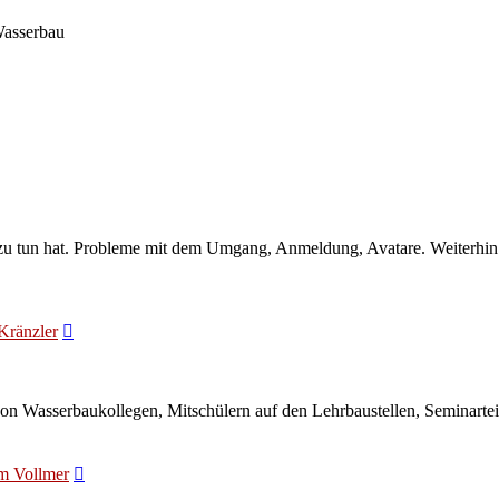
Wasserbau
zu tun hat. Probleme mit dem Umgang, Anmeldung, Avatare. Weiterhin k
Neuester
Kränzler
Beitrag
on Wasserbaukollegen, Mitschülern auf den Lehrbaustellen, Seminartei
Neuester
m Vollmer
Beitrag