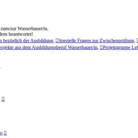
 zum/zur Wasserbauer/in.
dern beantwortet!
n bezüglich der Ausbildung
,
Spezielle Fragen zur Zwischenprüfung
,
Projekte aus dem Ausbildungsberuf Wasserbauer/in
,
Projektgruppe Leh
Neuester
Beitrag
Neuester
n
Beitrag
Neuester
ko
Beitrag