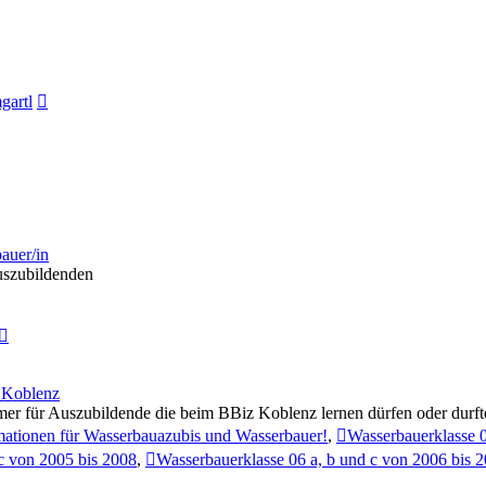
Neuester
gartl
Beitrag
auer/in
Auszubildenden
Neuester
Beitrag
 Koblenz
mmer für Auszubildende die beim BBiz Koblenz lernen dürfen oder durft
mationen für Wasserbauazubis und Wasserbauer!
,
Wasserbauerklasse 0
c von 2005 bis 2008
,
Wasserbauerklasse 06 a, b und c von 2006 bis 