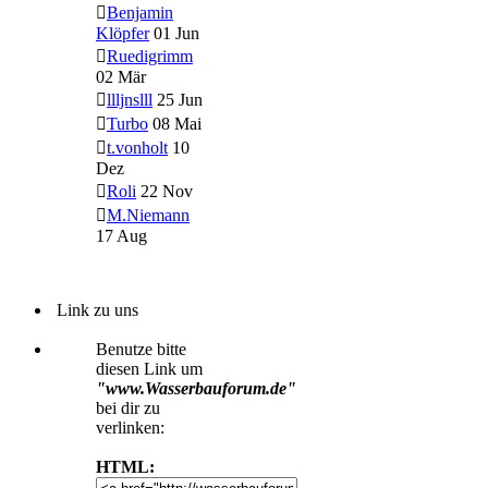
Benjamin
Klöpfer
01 Jun
Ruedigrimm
02 Mär
llljnslll
25 Jun
Turbo
08 Mai
t.vonholt
10
Dez
Roli
22 Nov
M.Niemann
17 Aug
Link zu uns
Benutze bitte
diesen Link um
"www.Wasserbauforum.de"
bei dir zu
verlinken:
HTML: