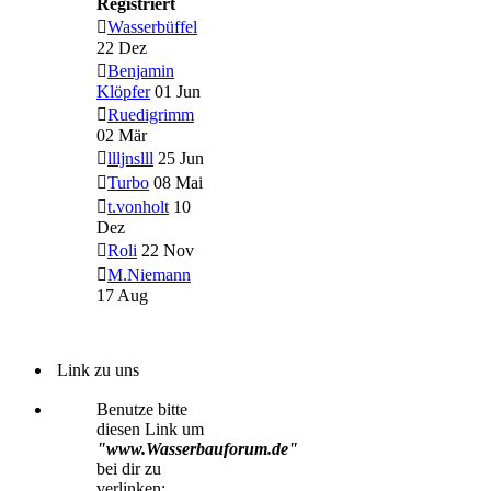
Registriert
Wasserbüffel
22 Dez
Benjamin
Klöpfer
01 Jun
Ruedigrimm
02 Mär
llljnslll
25 Jun
Turbo
08 Mai
t.vonholt
10
Dez
Roli
22 Nov
M.Niemann
17 Aug
Link zu uns
Benutze bitte
diesen Link um
"www.Wasserbauforum.de"
bei dir zu
verlinken: