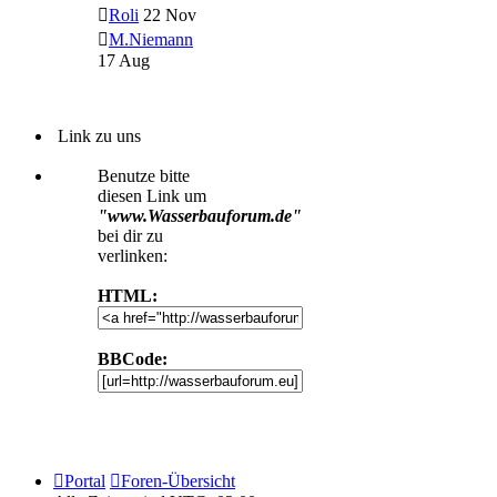
Roli
22 Nov
M.Niemann
17 Aug
Link zu uns
Benutze bitte
diesen Link um
"www.Wasserbauforum.de"
bei dir zu
verlinken:
HTML:
BBCode:
Portal
Foren-Übersicht