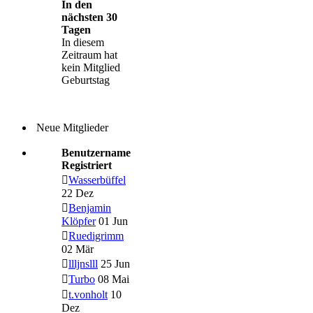
In den
nächsten 30
Tagen
In diesem
Zeitraum hat
kein Mitglied
Geburtstag
Neue Mitglieder
Benutzername
Registriert
Wasserbüffel
22 Dez
Benjamin
Klöpfer
01 Jun
Ruedigrimm
02 Mär
llljnslll
25 Jun
Turbo
08 Mai
t.vonholt
10
Dez