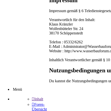
Impressum
Impressum gemäß § 6 Teledienstegeset
Verantwortlich für den Inhalt:
Klaus Kränzler
Wolfenbütteler Str. 24
38170 Schöppenstedt
Telefon : 05332/6262
E-Mail : Administrator@Wasserbaufor
Website : http://www.wasserbauforum.
Inhaltlich Verantwortlicher gemäß § 1
Nutzungsbedingungen u
Du kannst die Nutzungsbedingungen und
Menü
Inhalt
Foren-
Übersicht